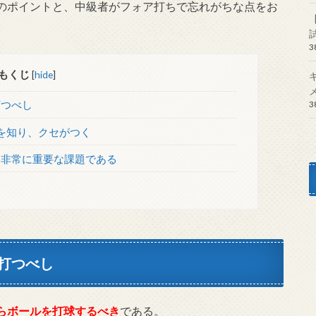
のポイントと、中級者がフォア打ちで忘れがちな点をお
もくじ
[
hide
]
打つべし
を知り、クセがつく
非常に重要な課題である
打つべし
らボールを打球するべき
である。