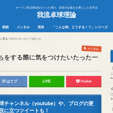
オープン戦1回戦負けだった僕の、全国大会進出を果たした全手法
我流卓球理論
戦術
メンタル
用具
「こんな時、どうする！？」シリーズ
に気をつけたいたった一つのこと
メンタル
ちをする際に気をつけたいたった一
はてブ
Pocket
チャンネル（youtube）や、ブログの更
役に立つツイートも！