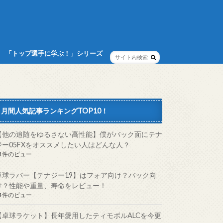
「トップ選手に学ぶ！」シリーズ
月間人気記事ランキングTOP10！
【他の追随をゆるさない高性能】僕がバック面にテナ
ジー05FXをオススメしたい人はどんな人？
94件のビュー
卓球ラバー【テナジー19】はフォア向け？バック向
け？性能や重量、寿命をレビュー！
94件のビュー
【卓球ラケット】長年愛用したティモボルALCを今更