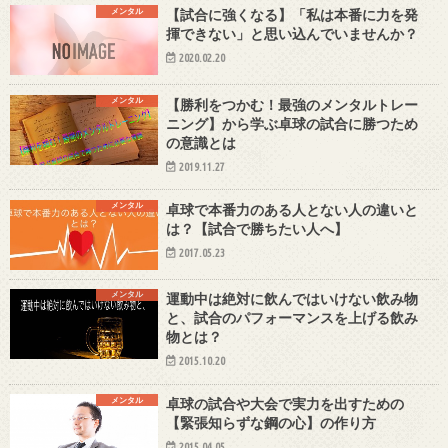
メンタル
【試合に強くなる】「私は本番に力を発
揮できない」と思い込んでいませんか？
2020.02.20
メンタル
【勝利をつかむ！最強のメンタルトレー
ニング】から学ぶ卓球の試合に勝つため
の意識とは
2019.11.27
メンタル
卓球で本番力のある人とない人の違いと
は？【試合で勝ちたい人へ】
2017.05.23
メンタル
運動中は絶対に飲んではいけない飲み物
と、試合のパフォーマンスを上げる飲み
物とは？
2015.10.20
メンタル
卓球の試合や大会で実力を出すための
【緊張知らずな鋼の心】の作り方
2015.04.05