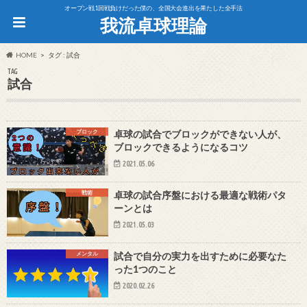
オープン戦1回戦負けだった僕の、全国大会進出を果たした全手法
我流卓球理論
HOME
タグ : 試合
TAG
試合
ブロック
卓球の試合でブロックができない人が、
ブロックできるようになるコツ
2021.05.06
戦術
卓球の試合序盤における最適な戦術パタ
ーンとは
2021.05.03
メンタル
試合で自分の実力を出すために必要なた
った1つのこと
2020.02.26