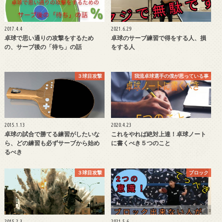
2017.4.4
2021.6.29
卓球で思い通りの攻撃をするため
卓球のサーブ練習で得をする人、損
の、サーブ後の「待ち」の話
をする人
３球目攻撃
我流卓球選手の僕が思っている事
2015.1.13
2020.4.23
卓球の試合で勝てる練習がしたいな
これをやれば絶対上達！卓球ノート
ら、どの練習も必ずサーブから始め
に書くべき５つのこと
るべき
３球目攻撃
ブロック
2015.2.3
2021.5.6