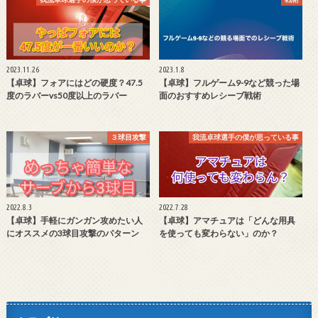
2023.11.26
2023.1.8
【卓球】フォアにはどの硬度？47.5
【卓球】フルゲーム9-9など競った場
度のラバーvs50度以上のラバー
面のおすすめレシーブ戦術
３球目攻撃
我流卓球選手の僕が思っている事
2022.8.3
2022.7.28
【卓球】手軽にガンガン攻めたい人
【卓球】アマチュアは「どんな用具
にオススメの3球目攻撃のパターン
を使っても変わらない」のか？