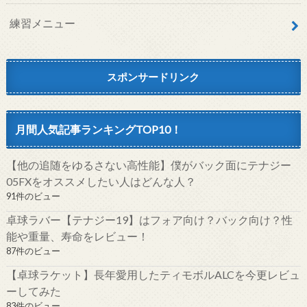
練習メニュー
スポンサードリンク
月間人気記事ランキングTOP10！
【他の追随をゆるさない高性能】僕がバック面にテナジー
05FXをオススメしたい人はどんな人？
91件のビュー
卓球ラバー【テナジー19】はフォア向け？バック向け？性
能や重量、寿命をレビュー！
87件のビュー
【卓球ラケット】長年愛用したティモボルALCを今更レビュ
ーしてみた
83件のビュー