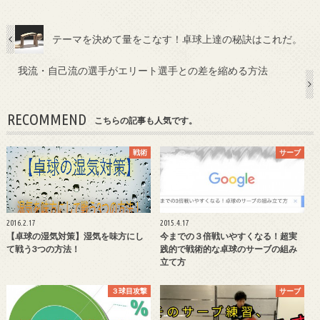
テーマを決めて量をこなす！卓球上達の秘訣はこれだ。
我流・自己流の選手がエリート選手との差を縮める方法
RECOMMEND
こちらの記事も人気です。
戦術
サーブ
2016.2.17
2015.4.17
【卓球の湿気対策】湿気を味方にし
今までの３倍戦いやすくなる！超実
て戦う3つの方法！
践的で戦術的な卓球のサーブの組み
立て方
３球目攻撃
サーブ