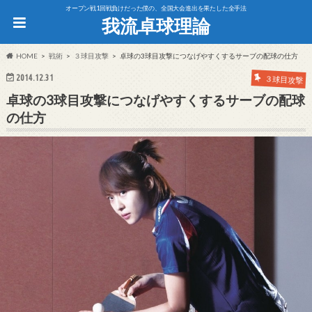
オープン戦1回戦負けだった僕の、全国大会進出を果たした全手法
我流卓球理論
HOME
戦術
３球目攻撃
卓球の3球目攻撃につなげやすくするサーブの配球の仕方
2014.12.31
３球目攻撃
卓球の3球目攻撃につなげやすくするサーブの配球
の仕方