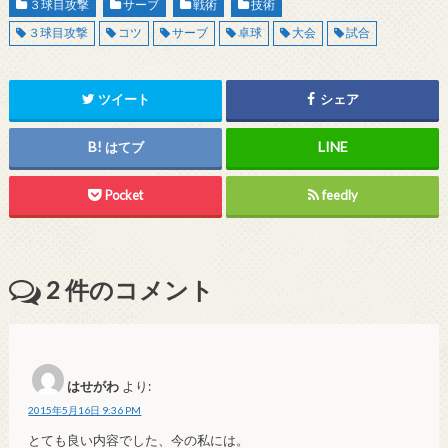
３球目攻撃
サーブ
戦術
技術
３球目攻撃
コツ
サーブ
卓球
大会
試合
ツイート
シェア
はてブ
Pocket
feedly
2
件のコメント
はせがわ
より:
2015年5月16日 9:36 PM
とても良い内容でした、今の私には。