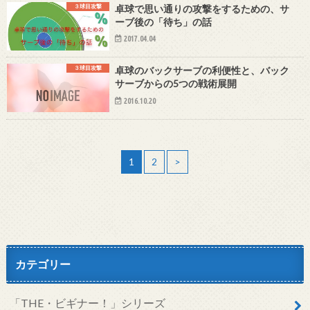
３球目攻撃
卓球で思い通りの攻撃をするための、サ
ーブ後の「待ち」の話
2017.04.04
３球目攻撃
卓球のバックサーブの利便性と、バック
サーブからの5つの戦術展開
2016.10.20
1
2
>
カテゴリー
「THE・ビギナー！」シリーズ