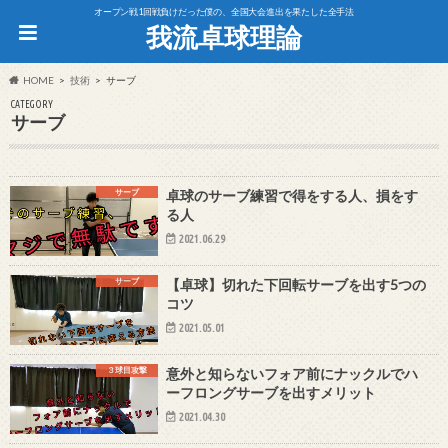
オープン戦1回戦負けだった僕の、全国大会進出を果たした全手法
我流卓球理論
HOME
技術
サーブ
CATEGORY
サーブ
サーブ
卓球のサーブ練習で得をする人、損をす
る人
2021.06.29
サーブ
【卓球】切れた下回転サーブを出す5つの
コツ
2021.05.01
３球目攻撃
意外と知らないフォア前にナックルでハ
ーフロングサーブを出すメリット
2021.04.30