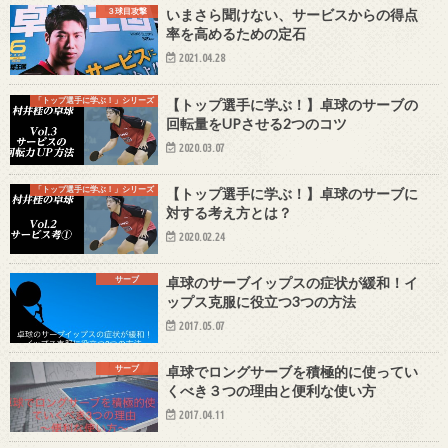
３球目攻撃
いまさら聞けない、サービスからの得点
率を高めるための定石
2021.04.28
「トップ選手に学ぶ！」シリーズ
【トップ選手に学ぶ！】卓球のサーブの
回転量をUPさせる2つのコツ
2020.03.07
「トップ選手に学ぶ！」シリーズ
【トップ選手に学ぶ！】卓球のサーブに
対する考え方とは？
2020.02.24
サーブ
卓球のサーブイップスの症状が緩和！イ
ップス克服に役立つ3つの方法
2017.05.07
サーブ
卓球でロングサーブを積極的に使ってい
くべき３つの理由と便利な使い方
2017.04.11