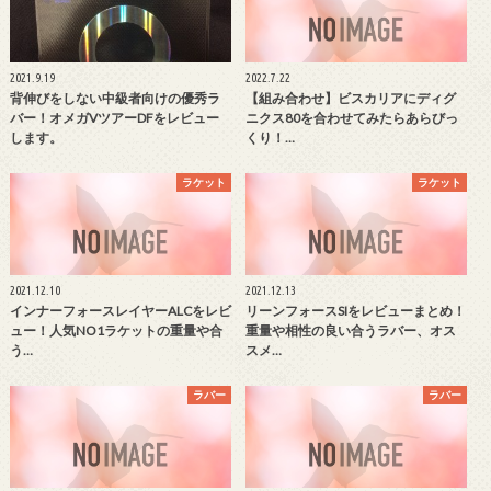
2021.9.19
2022.7.22
背伸びをしない中級者向けの優秀ラ
【組み合わせ】ビスカリアにディグ
バー！オメガVツアーDFをレビュー
ニクス80を合わせてみたらあらびっ
します。
くり！…
ラケット
ラケット
2021.12.10
2021.12.13
インナーフォースレイヤーALCをレビ
リーンフォースSIをレビューまとめ！
ュー！人気NO1ラケットの重量や合
重量や相性の良い合うラバー、オス
う…
スメ…
ラバー
ラバー