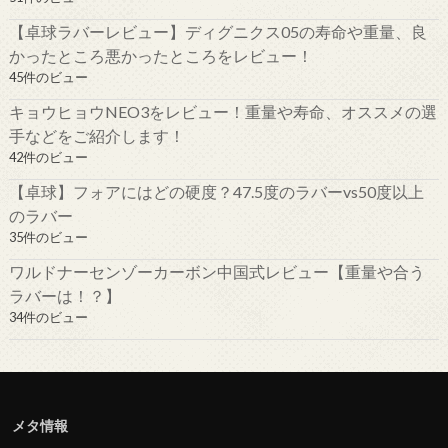
【卓球ラバーレビュー】ディグニクス05の寿命や重量、良
かったところ悪かったところをレビュー！
45件のビュー
キョウヒョウNEO3をレビュー！重量や寿命、オススメの選
手などをご紹介します！
42件のビュー
【卓球】フォアにはどの硬度？47.5度のラバーvs50度以上
のラバー
35件のビュー
ワルドナーセンゾーカーボン中国式レビュー【重量や合う
ラバーは！？】
34件のビュー
メタ情報