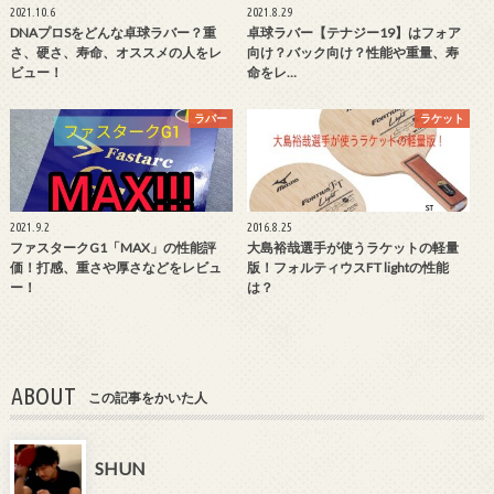
2021.10.6
2021.8.29
DNAプロSをどんな卓球ラバー？重
卓球ラバー【テナジー19】はフォア
さ、硬さ、寿命、オススメの人をレ
向け？バック向け？性能や重量、寿
ビュー！
命をレ…
ラバー
ラケット
2021.9.2
2016.8.25
ファスタークG1「MAX」の性能評
大島裕哉選手が使うラケットの軽量
価！打感、重さや厚さなどをレビュ
版！フォルティウスFT lightの性能
ー！
は？
ABOUT
この記事をかいた人
SHUN