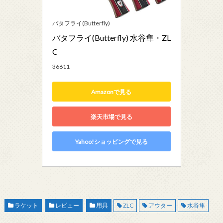
バタフライ(Butterfly)
バタフライ(Butterfly) 水谷隼・ZL
C
36611
Amazonで見る
楽天市場で見る
Yahoo!ショッピングで見る
ラケット
レビュー
用具
ZLC
アウター
水谷隼