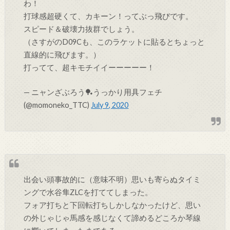
わ！
打球感超硬くて、カキーン！ってぶっ飛びです。
スピード＆破壊力抜群でしょう。
（さすがのD09Cも、このラケットに貼るとちょっと
直線的に飛びます。）
打ってて、超キモチイイーーーーー！
— ニャンざぶろう🏓うっかり用具フェチ
(@momoneko_TTC)
July 9, 2020
出会い頭事故的に（意味不明）思いも寄らぬタイミ
ングで水谷隼ZLCを打ててしまった。
フォア打ちと下回転打ちしかしなかったけど、思い
の外じゃじゃ馬感を感じなくて諦めるどころか琴線