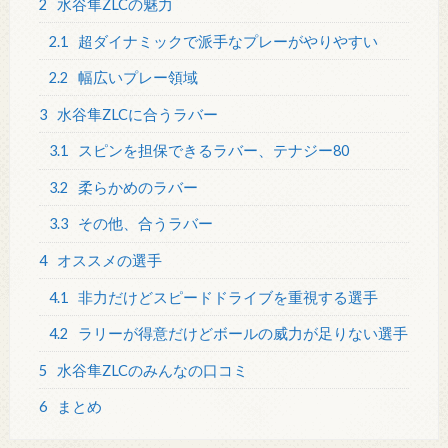
2
水谷隼ZLCの魅力
2.1
超ダイナミックで派手なプレーがやりやすい
2.2
幅広いプレー領域
3
水谷隼ZLCに合うラバー
3.1
スピンを担保できるラバー、テナジー80
3.2
柔らかめのラバー
3.3
その他、合うラバー
4
オススメの選手
4.1
非力だけどスピードドライブを重視する選手
4.2
ラリーが得意だけどボールの威力が足りない選手
5
水谷隼ZLCのみんなの口コミ
6
まとめ