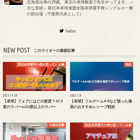
北海道出身の29歳。 東京の卓球教室で先生やってます。 ～
主な実績～ 新日本卓球連盟全国卓球選手権シングルス一般
の部出場（千葉県代表として）
Twitter
NEW POST
このライターの最新記事
我流卓球選手の僕が思っている事
戦術
2023.11.26
2023.1.8
【卓球】フォアにはどの硬度？47.5
【卓球】フルゲーム9-9など競った場
度のラバーvs50度以上のラバー
面のおすすめレシーブ戦術
３球目攻撃
我流卓球選手の僕が思っている事